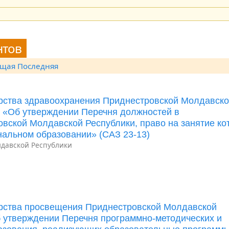
нтов
ющая
Последняя
ерства здравоохранения Приднестровской Молдавск
Д «Об утверждении Перечня должностей в
вской Молдавской Республики, право на занятие ко
альном образовании» (САЗ 23-13)
давской Республики
ерства просвещения Приднестровской Молдавской
б утверждении Перечня программно-методических и