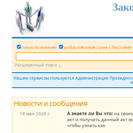
Зак
|
только по названию
разбор поисковой строки
Расстояние
Расширенный поиск ↓
Дата
Вид документа
Номер док.
Нашим сервисом пользуются Администрация Президента,
и
все редакции
показать утратившие силу
без тек
Новости и сообщения
18 мая 2026 г.
А знаете ли Вы что:
на свое
акт и получать данный акт в
чтобы узнать как