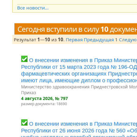
Open the calendar popup.
Все новости...
Сегодня вступили в силу
10
докуме
Результат
1
—
10
из
10
.
Первая
Предыдущая
1
Следу
О внесении изменения в Приказ Минист
Республики от 15 марта 2023 года № 196-О
фармацевтических организациях Приднестро
имеют лица, имеющие диплом о профессион
Министерство здравоохранения Приднестровской Мол
Приказ
4 августа 2026
, № 797
размер документа: 18690
О внесении изменения в Приказ Минист
Республики от 26 июня 2026 года № 560 «О