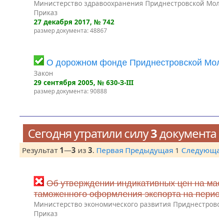
Министерство здравоохранения Приднестровской Мол
Приказ
27 декабря 2017
, № 742
размер документа: 48867
О дорожном фонде Приднестровской Мол
Закон
29 сентября 2005
, № 630-З-III
размер документа: 90888
Сегодня утратили силу
3
документа
Результат
1
—
3
из
3
.
Первая
Предыдущая
1
Следующ
Об утверждении индикативных цен на ма
таможенного оформления экспорта на период 
Министерство экономического развития Приднестров
Приказ