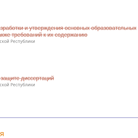
зработки и утверждения основных образовательных
акже требований к их содержанию
ской Республики
 защите диссертаций
ской Республики
ия