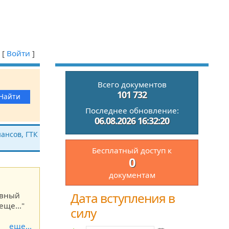
[
Войти
]
Всего документов
101 732
Последнее обновление:
06.08.2026 16:32:20
ансов, ГТК
Бесплатный доступ к
0
документам
Дата вступления в
ивный
еще..."
силу
еще...