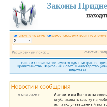
Законы Придне
находят
|
только по названию
разбор поисковой строки
Расстояние
очистить зап
Расширенный поиск ↓
Дата
Вид документа
Номер док.
Нашим сервисом пользуются Администрация През
Правительства, Верховный Совет, Министерство фина
Принявший орган
Источник (САЗ)
ведомства
все редакции
показать утратившие силу
без тек
Новости и сообщения
18 мая 2026 г.
А знаете ли Вы что:
на своем
опубликовать ссылку на лю
акт и получать данный акт в