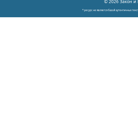
© 2026 Закон и 
* ресурс не является базой аутентичных текс