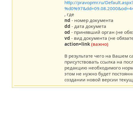
http://pravopmr.ru/Default.asp
%d0%97&dd=09.08.2000&od=44
, где
nd
- номер документа
dd
- дата докумета
od
- принявший орган (не обя
vd
- вид документа (не обязат
action=link
(важно)
В результате чего на Вашем с
присутствовать ссылка на п
редакцию необходимого норм
этом не нужно будет постоянн
создании новой версии текущ