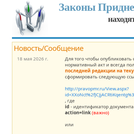
Законы Придне
находят
Новость/Cообщение
18 мая 2026 г.
Для того чтобы опубликовать 
нормативный акт и всегда по
последней редакции на тек
сформировать следующую ссы
http://pravopmr.ru/View.aspx?
id=XXoNct%2fJCJjACRtiKqentg%
, где
id
- идентификатор документа
action=link
(важно)
или