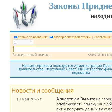
Законы Придне
находят
|
только по названию
разбор поисковой строки
Расстояние
очистить зап
Расширенный поиск ↓
Дата
Вид документа
Номер док.
Нашим сервисом пользуются Администрация През
Правительства, Верховный Совет, Министерство фина
Принявший орган
Источник (САЗ)
ведомства
все редакции
показать утратившие силу
без тек
Новости и сообщения
18 мая 2026 г.
А знаете ли Вы что:
на своем
опубликовать ссылку на лю
акт и получать данный акт в