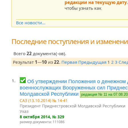
редакции на текущую дату
чтобы узнать как
Все новости...
Последние поступления и изменен
Всего
22
документа(-ов).
Результат
1
—
10
из
22
.
Первая
Предыдущая
1
2
3
Сле
1.
Об утверждении Положения о денежном 
военнослужащих Вооруженных сил Приднес
Молдавской Республики
редакция № 11 на 07.08.2
САЗ (13.10.2014) № 14-41
Президент Приднестровской Молдавской Республики
Указ
8 октября 2014
, № 329
размер документа: 111086