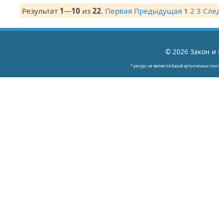
Результат
1
—
10
из
22
.
Первая
Предыдущая
1
2
3
Сле
© 2026 Закон и 
* ресурс не является базой аутентичных текс