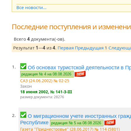
Open the calendar popup.
Все новости...
Последние поступления и изменен
Всего
4
документа(-ов).
Результат
1
—
4
из
4
.
Первая
Предыдущая
1
Следующ
1.
Об основах туристской деятельности в 
редакция № 4 на 08.08.2026
САЗ (24.06.2002) № 02-25
Закон
18 июня 2002
, № 141-З-III
размер документа: 28276
2.
О миграционном учете иностранных граж
Республике
редакция № 5 на 08.08.2026
Газета "Приднестровье" (28.06.2017) № 114 (5801)