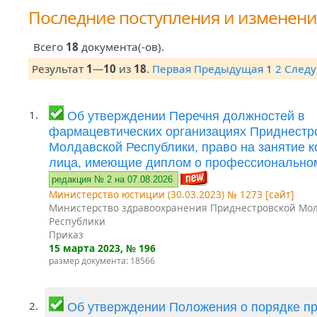
Последние поступления и изменен
Всего
18
документа(-ов).
Результат
1
—
10
из
18
.
Первая
Предыдущая
1
2
След
1.
Об утверждении Перечня должностей в
фармацевтических организациях Приднестр
Молдавской Республики, право на занятие 
лица, имеющие диплом о профессионально
редакция № 2 на 07.08.2026
Министерство юстиции (30.03.2023) № 1273 [сайт]
Министерство здравоохранения Приднестровской Мо
Республики
Приказ
15 марта 2023
, № 196
размер документа: 18566
2.
Об утверждении Положения о порядке п