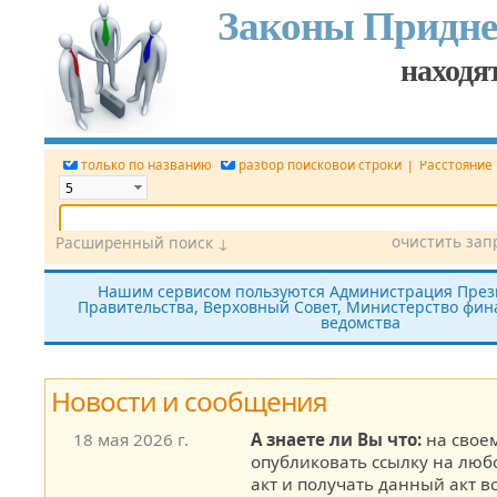
Законы Придне
находят
|
только по названию
разбор поисковой строки
Расстояние
очистить зап
Расширенный поиск ↓
Дата
Вид документа
Номер док.
Нашим сервисом пользуются Администрация През
Правительства, Верховный Совет, Министерство фина
Принявший орган
Источник (САЗ)
ведомства
все редакции
показать утратившие силу
без тек
Новости и сообщения
18 мая 2026 г.
А знаете ли Вы что:
на своем
опубликовать ссылку на лю
акт и получать данный акт в