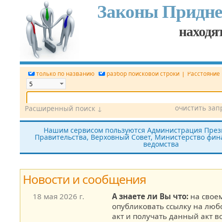
Законы Придне
находят
|
только по названию
разбор поисковой строки
Расстояние
очистить зап
Расширенный поиск ↓
Дата
Вид документа
Номер док.
Нашим сервисом пользуются Администрация През
Правительства, Верховный Совет, Министерство фина
Принявший орган
Источник (САЗ)
ведомства
все редакции
показать утратившие силу
без тек
Новости и сообщения
18 мая 2026 г.
А знаете ли Вы что:
на своем
опубликовать ссылку на лю
акт и получать данный акт в