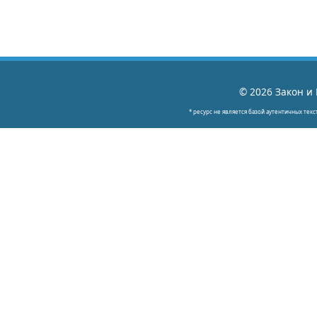
© 2026 Закон и 
* ресурс не является базой аутентичных текс