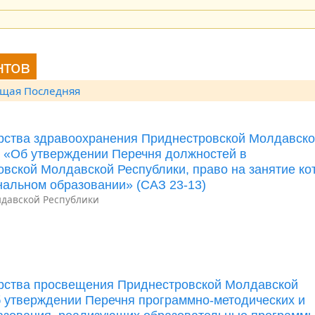
нтов
ющая
Последняя
ерства здравоохранения Приднестровской Молдавск
Д «Об утверждении Перечня должностей в
вской Молдавской Республики, право на занятие ко
альном образовании» (САЗ 23-13)
давской Республики
ерства просвещения Приднестровской Молдавской
б утверждении Перечня программно-методических и