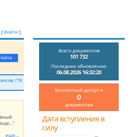
[
Войти
]
Всего документов
101 732
Последнее обновление:
06.08.2026 16:32:20
ансов, ГТК
Бесплатный доступ к
0
документам
Дата вступления в
ивный
еще..."
силу
еще...