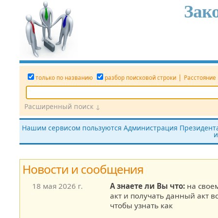
Зак
|
только по названию
разбор поисковой строки
Расстояние
Расширенный поиск ↓
Дата
Вид документа
Номер док.
Нашим сервисом пользуются Администрация Президента,
и
все редакции
показать утратившие силу
без тек
Новости и сообщения
18 мая 2026 г.
А знаете ли Вы что:
на свое
акт и получать данный акт в
чтобы узнать как