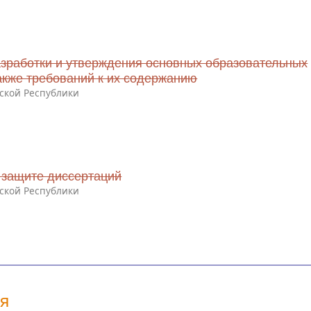
зработки и утверждения основных образовательных
акже требований к их содержанию
ской Республики
 защите диссертаций
ской Республики
ия