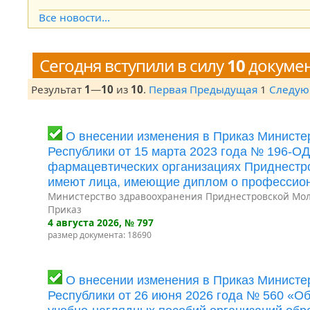
Open the calendar popup.
Все новости...
Сегодня вступили в силу
10
докуме
Результат
1
—
10
из
10
.
Первая
Предыдущая
1
Следу
О внесении изменения в Приказ Минист
Республики от 15 марта 2023 года № 196-О
фармацевтических организациях Приднестро
имеют лица, имеющие диплом о профессион
Министерство здравоохранения Приднестровской Мол
Приказ
4 августа 2026
, № 797
размер документа: 18690
О внесении изменения в Приказ Минист
Республики от 26 июня 2026 года № 560 «О