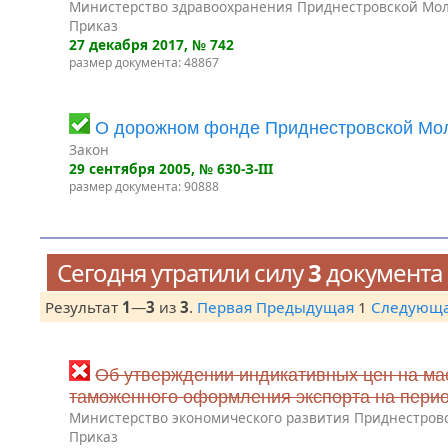
Министерство здравоохранения Приднестровской Мол
Приказ
27 декабря 2017
, № 742
размер документа: 48867
О дорожном фонде Приднестровской Мол
Закон
29 сентября 2005
, № 630-З-III
размер документа: 90888
Сегодня утратили силу
3
документа
Результат
1
—
3
из
3
.
Первая
Предыдущая
1
Следующ
Об утверждении индикативных цен на ма
таможенного оформления экспорта на период 
Министерство экономического развития Приднестров
Приказ