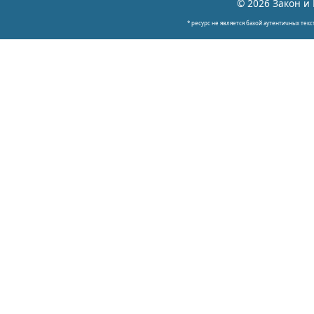
© 2026 Закон и 
* ресурс не является базой аутентичных текс