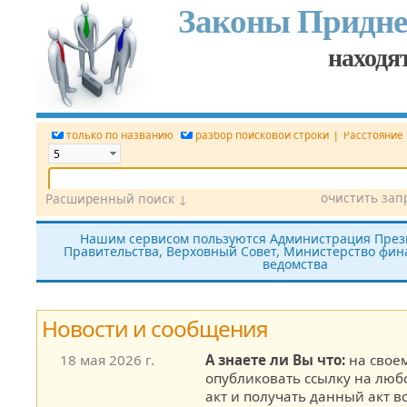
Законы Придне
находят
|
только по названию
разбор поисковой строки
Расстояние
очистить зап
Расширенный поиск ↓
Дата
Вид документа
Номер док.
Нашим сервисом пользуются Администрация През
Правительства, Верховный Совет, Министерство фина
Принявший орган
Источник (САЗ)
ведомства
все редакции
показать утратившие силу
без тек
Новости и сообщения
18 мая 2026 г.
А знаете ли Вы что:
на своем
опубликовать ссылку на лю
акт и получать данный акт в