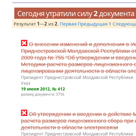
Сегодня утратили силу
2
документа
Результат
1
—
2
из
2
.
Первая
Предыдущая
1
Следующ
О внесении изменений и дополнения в У
Приднестровской Молдавской Республики от
2009 года № 755 "Об утверждении и введен
Методики расчета размеров лицензионного 
лицензировании деятельности в области эле
Президент Приднестровской Молдавской Республики
Указ
19 июня 2012
, № 412
размер документа: 3756
Об утверждении и введении в действие 
расчета размеров лицензионного сбора при
деятельности в области электросвязи
Президент Приднестровской Молдавской Республики