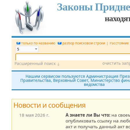
Законы Придне
находят
|
только по названию
разбор поисковой строки
Расстояние
очистить зап
Расширенный поиск ↓
Дата
Вид документа
Номер док.
Нашим сервисом пользуются Администрация През
Правительства, Верховный Совет, Министерство фина
Принявший орган
Источник (САЗ)
ведомства
все редакции
показать утратившие силу
без тек
Новости и сообщения
18 мая 2026 г.
А знаете ли Вы что:
на своем
опубликовать ссылку на лю
акт и получать данный акт в