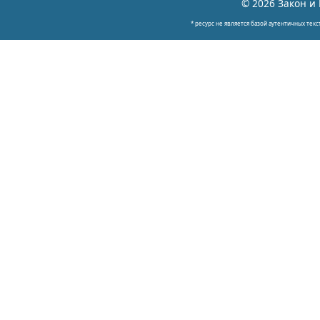
© 2026 Закон и 
* ресурс не является базой аутентичных текс