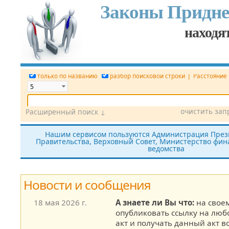
Законы Придне
находят
|
только по названию
разбор поисковой строки
Расстояние
очистить зап
Расширенный поиск ↓
Дата
Вид документа
Номер док.
Нашим сервисом пользуются Администрация През
Правительства, Верховный Совет, Министерство фина
Принявший орган
Источник (САЗ)
ведомства
все редакции
показать утратившие силу
без тек
Новости и сообщения
18 мая 2026 г.
А знаете ли Вы что:
на своем
опубликовать ссылку на лю
акт и получать данный акт в