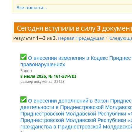
Open the calendar popup.
Все новости...
Сегодня вступили в силу
3
докумен
Результат
1
—
3
из
3
.
Первая
Предыдущая
1
Следующ
О внесении изменения в Кодекс Приднес
правонарушениях
Закон
8 июля 2026
, № 161-ЗИ-VIII
размер документа: 23123
О внесении дополнений в Закон Приднес
деятельности в Приднестровской Молдавско
Приднестровской Молдавской Республики «
Приднестровской Молдавской Республики «О
гражданства в Приднестровской Молдавско