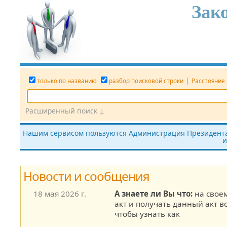
Зак
|
только по названию
разбор поисковой строки
Расстояние
Расширенный поиск ↓
Дата
Вид документа
Номер док.
Нашим сервисом пользуются Администрация Президента,
и
все редакции
показать утратившие силу
без тек
Новости и сообщения
18 мая 2026 г.
А знаете ли Вы что:
на свое
акт и получать данный акт в
чтобы узнать как