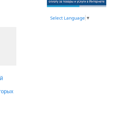
Select Language
▼
ой
торых