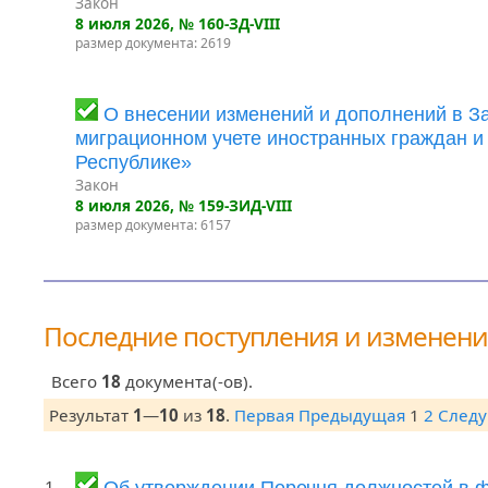
Закон
8 июля 2026
, № 160-ЗД-VIII
размер документа: 2619
О внесении изменений и дополнений в З
миграционном учете иностранных граждан и
Республике»
Закон
8 июля 2026
, № 159-ЗИД-VIII
размер документа: 6157
Последние поступления и изменен
Всего
18
документа(-ов).
Результат
1
—
10
из
18
.
Первая
Предыдущая
1
2
След
1.
Об утверждении Перечня должностей в 