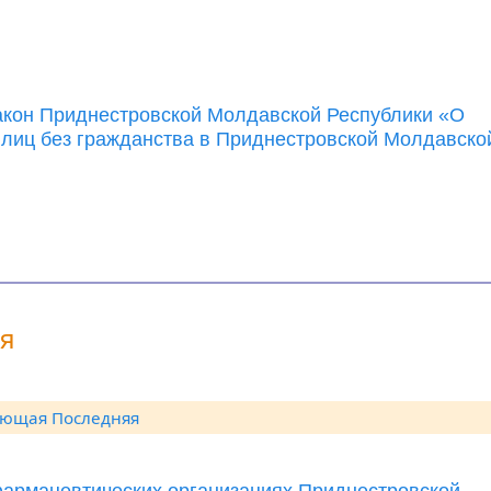
акон Приднестровской Молдавской Республики «О
 лиц без гражданства в Приднестровской Молдавско
ия
ующая
Последняя
фармацевтических организациях Приднестровской