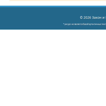
© 2026 Закон и 
* ресурс не является базой аутентичных текс