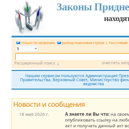
Законы Придне
находят
|
только по названию
разбор поисковой строки
Расстояние
очистить зап
Расширенный поиск ↓
Дата
Вид документа
Номер док.
Нашим сервисом пользуются Администрация През
Правительства, Верховный Совет, Министерство фина
Принявший орган
Источник (САЗ)
ведомства
все редакции
показать утратившие силу
без тек
Новости и сообщения
18 мая 2026 г.
А знаете ли Вы что:
на своем
опубликовать ссылку на лю
акт и получать данный акт в