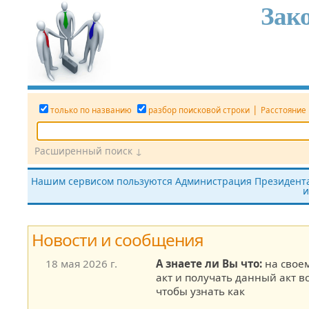
Зак
|
только по названию
разбор поисковой строки
Расстояние
Расширенный поиск ↓
Дата
Вид документа
Номер док.
Нашим сервисом пользуются Администрация Президента,
и
все редакции
показать утратившие силу
без тек
Новости и сообщения
18 мая 2026 г.
А знаете ли Вы что:
на свое
акт и получать данный акт в
чтобы узнать как