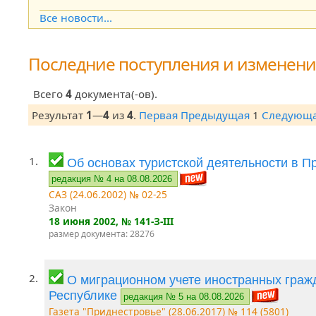
Open the calendar popup.
Все новости...
Последние поступления и изменен
Всего
4
документа(-ов).
Результат
1
—
4
из
4
.
Первая
Предыдущая
1
Следующ
1.
Об основах туристской деятельности в 
редакция № 4 на 08.08.2026
САЗ (24.06.2002) № 02-25
Закон
18 июня 2002
, № 141-З-III
размер документа: 28276
2.
О миграционном учете иностранных граж
Республике
редакция № 5 на 08.08.2026
Газета "Приднестровье" (28.06.2017) № 114 (5801)