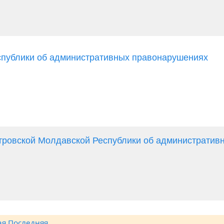
спублики об административных правонарушениях
тровской Молдавской Республики об административ
ая
Последняя