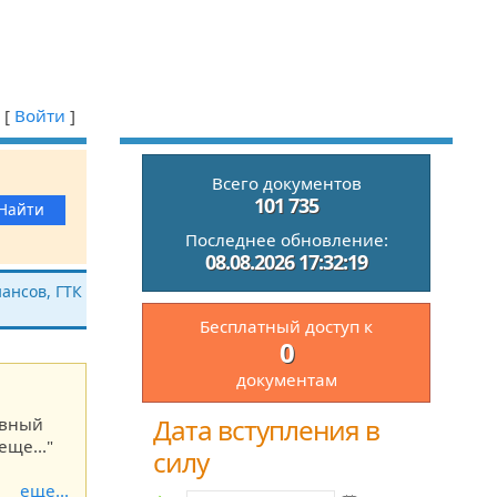
[
Войти
]
Всего документов
101 735
Последнее обновление:
08.08.2026 17:32:19
ансов, ГТК
Бесплатный доступ к
0
документам
Дата вступления в
ивный
еще..."
силу
еще...