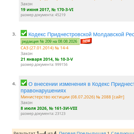
Закон
19 июня 2017
, № 170-З-VI
размер документа: 45219
3.
Кодекс Приднестровской Молдавской Ре
редакция № 209 на 08.08.2026
САЗ (27.01.2014) № 14-4
Закон
21 января 2014
, № 10-З-V
размер документа: 999156
4.
О внесении изменения в Кодекс Приднес
правонарушениях
Министерство юстиции (08.07.2026) № 2088 [сайт]
Закон
8 июля 2026
, № 161-ЗИ-VIII
размер документа: 23123
Результат
1
—
4
из
4
.
Первая
Предыдущая
1
Следующ