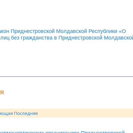
акон Приднестровской Молдавской Республики «О
 лиц без гражданства в Приднестровской Молдавско
ия
ующая
Последняя
фармацевтических организациях Приднестровской