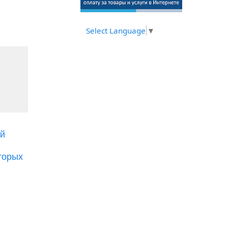
Select Language
▼
ой
торых