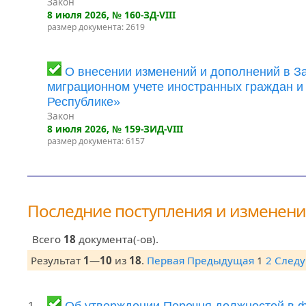
Закон
8 июля 2026
, № 160-ЗД-VIII
размер документа: 2619
О внесении изменений и дополнений в З
миграционном учете иностранных граждан и
Республике»
Закон
8 июля 2026
, № 159-ЗИД-VIII
размер документа: 6157
Последние поступления и изменен
Всего
18
документа(-ов).
Результат
1
—
10
из
18
.
Первая
Предыдущая
1
2
След
1.
Об утверждении Перечня должностей в 