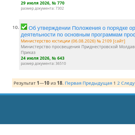
29 июля 2026
, № 770
размер документа: 7302
10.
Об утверждении Положения о порядке ор
деятельности по основным программам про
Министерство юстиции (06.08.2026) № 2109 [сайт]
Министерство просвещения Приднестровской Молдав
Приказ
24 июля 2026
, № 643
размер документа: 36510
Результат
1
—
10
из
18
.
Первая
Предыдущая
1
2
След