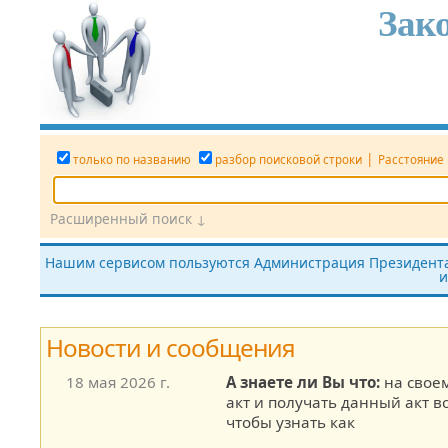
Зак
|
только по названию
разбор поисковой строки
Расстояние
Расширенный поиск ↓
Дата
Вид документа
Номер док.
Нашим сервисом пользуются Администрация Президента,
и
все редакции
показать утратившие силу
без тек
Новости и сообщения
18 мая 2026 г.
А знаете ли Вы что:
на свое
акт и получать данный акт в
чтобы узнать как