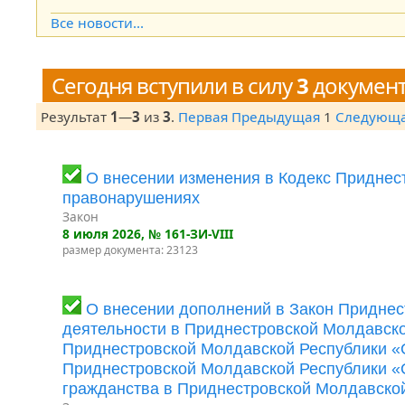
Open the calendar popup.
Все новости...
Сегодня вступили в силу
3
докумен
Результат
1
—
3
из
3
.
Первая
Предыдущая
1
Следующ
О внесении изменения в Кодекс Приднес
правонарушениях
Закон
8 июля 2026
, № 161-ЗИ-VIII
размер документа: 23123
О внесении дополнений в Закон Приднес
деятельности в Приднестровской Молдавско
Приднестровской Молдавской Республики «
Приднестровской Молдавской Республики «О
гражданства в Приднестровской Молдавско