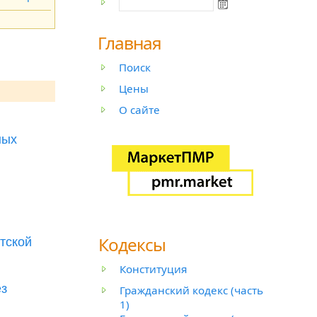
Главная
Поиск
Цены
О сайте
ных
Кодексы
тской
Конституция
ез
Гражданский кодекс (часть
1)