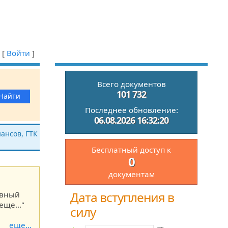
[
Войти
]
Всего документов
101 732
Последнее обновление:
06.08.2026 16:32:20
ансов, ГТК
Бесплатный доступ к
0
документам
Дата вступления в
ивный
еще..."
силу
еще...