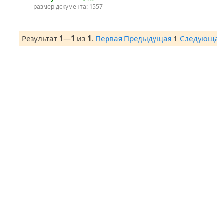
размер документа: 1557
Результат
1
—
1
из
1
.
Первая
Предыдущая
1
Следующ