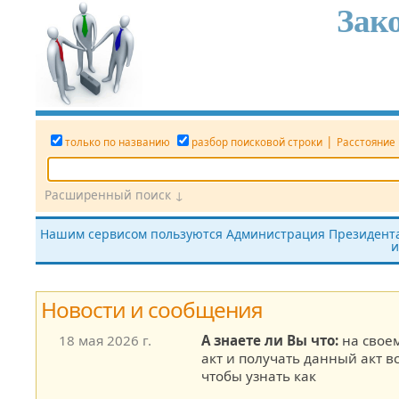
Зак
|
только по названию
разбор поисковой строки
Расстояние
Расширенный поиск ↓
Дата
Вид документа
Номер док.
Нашим сервисом пользуются Администрация Президента,
и
все редакции
показать утратившие силу
без тек
Новости и сообщения
18 мая 2026 г.
А знаете ли Вы что:
на свое
акт и получать данный акт в
чтобы узнать как