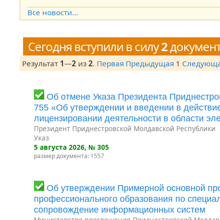
Open the calendar popup.
Все новости...
Сегодня вступили в силу
2
докумен
Результат
1
—
2
из
2
.
Первая
Предыдущая
1
Следующ
Об отмене Указа Президента Приднестро
755 «Об утверждении и введении в действи
лицензировании деятельности в области эл
Президент Приднестровской Молдавской Республики
Указ
5 августа 2026
, № 305
размер документа: 1557
Об утверждении Примерной основной пр
профессионального образования по специал
сопровождение информационных систем
Министерство просвещения Приднестровской Молдав