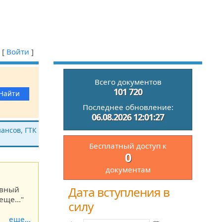
[
Войти
]
Всего документов
101 720
Последнее обновление:
06.08.2026 12:01:27
ансов, ГТК
Бесплатный доступ к
0
документам
Дата вступления в
ивный
еще..."
силу
еще...