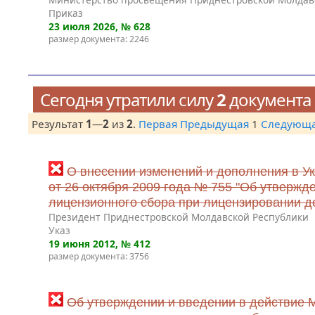
Приказ
23 июля 2026
, № 628
размер документа: 2246
Сегодня утратили силу
2
документа
Результат
1
—
2
из
2
.
Первая
Предыдущая
1
Следующ
О внесении изменений и дополнения в У
от 26 октября 2009 года № 755 "Об утвержд
лицензионного сбора при лицензировании де
Президент Приднестровской Молдавской Республики
Указ
19 июня 2012
, № 412
размер документа: 3756
Об утверждении и введении в действие 