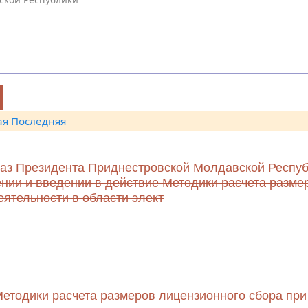
ая
Последняя
каз Президента Приднестровской Молдавской Респу
ении и введении в действие Методики расчета разме
ятельности в области элект
Методики расчета размеров лицензионного сбора при