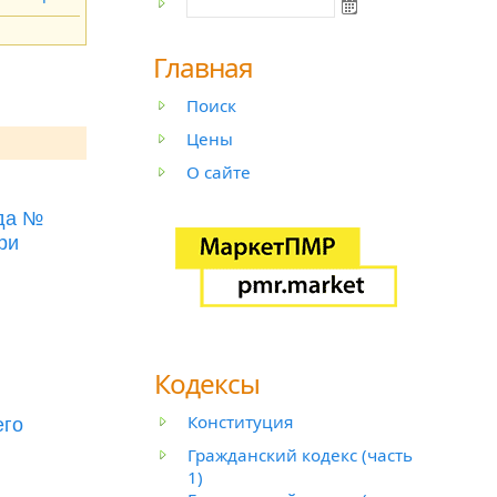
Главная
Поиск
Цены
О сайте
ода №
ри
Кодексы
Конституция
его
Гражданский кодекс (часть
1)