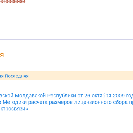
ектросвязи
ия
ая
Последняя
вской Молдавской Республики от 26 октября 2009 г
е Методики расчета размеров лицензионного сбора п
ектросвязи»