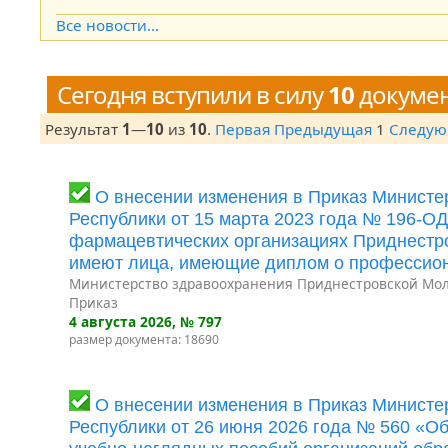
Open the calendar popup.
Все новости...
Сегодня вступили в силу
10
докуме
Результат
1
—
10
из
10
.
Первая
Предыдущая
1
Следу
О внесении изменения в Приказ Минист
Республики от 15 марта 2023 года № 196-О
фармацевтических организациях Приднестро
имеют лица, имеющие диплом о профессион
Министерство здравоохранения Приднестровской Мол
Приказ
4 августа 2026
, № 797
размер документа: 18690
О внесении изменения в Приказ Минист
Республики от 26 июня 2026 года № 560 «О