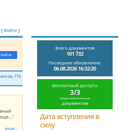
[
Войти
]
Всего документов
101 732
Последнее обновление:
06.08.2026 16:32:20
ансов, ГТК
Бесплатный доступ к
3/3
(редакции/начальные)
документам
ивный
Дата вступления в
еще..."
силу
еще...