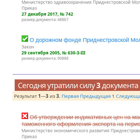
Министерство здравоохранения Приднестровской Мол
Приказ
27 декабря 2017
, № 742
размер документа: 48867
О дорожном фонде Приднестровской Мол
Закон
29 сентября 2005
, № 630-З-III
размер документа: 90888
Сегодня утратили силу
3
документа
Результат
1
—
3
из
3
.
Первая
Предыдущая
1
Следующ
Об утверждении индикативных цен на ма
таможенного оформления экспорта на период 
Министерство экономического развития Приднестров
Приказ