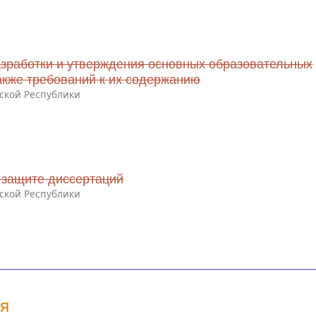
зработки и утверждения основных образовательных
акже требований к их содержанию
ской Республики
 защите диссертаций
ской Республики
ия