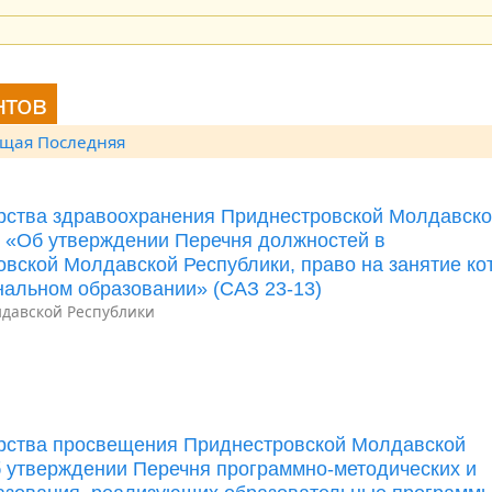
нтов
ющая
Последняя
ерства здравоохранения Приднестровской Молдавск
Д «Об утверждении Перечня должностей в
вской Молдавской Республики, право на занятие ко
альном образовании» (САЗ 23-13)
давской Республики
ерства просвещения Приднестровской Молдавской
б утверждении Перечня программно-методических и