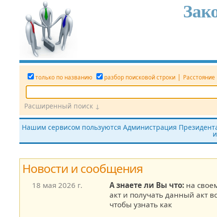
Зак
|
только по названию
разбор поисковой строки
Расстояние
Расширенный поиск ↓
Дата
Вид документа
Номер док.
Нашим сервисом пользуются Администрация Президента,
и
все редакции
показать утратившие силу
без тек
Новости и сообщения
18 мая 2026 г.
А знаете ли Вы что:
на свое
акт и получать данный акт в
чтобы узнать как