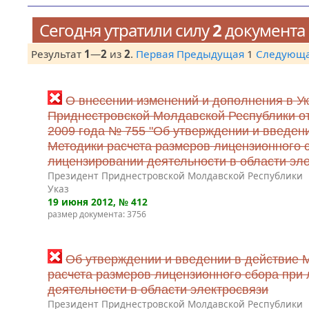
Сегодня утратили силу
2
документа
Результат
1
—
2
из
2
.
Первая
Предыдущая
1
Следующ
О внесении изменений и дополнения в У
Приднестровской Молдавской Республики от
2009 года № 755 "Об утверждении и введен
Методики расчета размеров лицензионного 
лицензировании деятельности в области эле
Президент Приднестровской Молдавской Республики
Указ
19 июня 2012
, № 412
размер документа: 3756
Об утверждении и введении в действие 
расчета размеров лицензионного сбора при
деятельности в области электросвязи
Президент Приднестровской Молдавской Республики