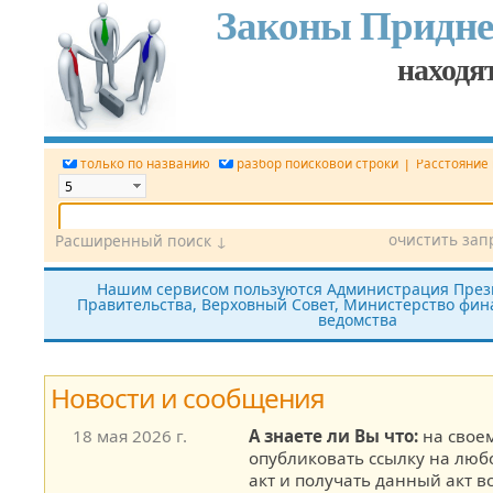
Законы Придне
находят
|
только по названию
разбор поисковой строки
Расстояние
очистить зап
Расширенный поиск ↓
Дата
Вид документа
Номер док.
Нашим сервисом пользуются Администрация През
Правительства, Верховный Совет, Министерство фина
Принявший орган
Источник (САЗ)
ведомства
все редакции
показать утратившие силу
без тек
Новости и сообщения
18 мая 2026 г.
А знаете ли Вы что:
на своем
опубликовать ссылку на лю
акт и получать данный акт в