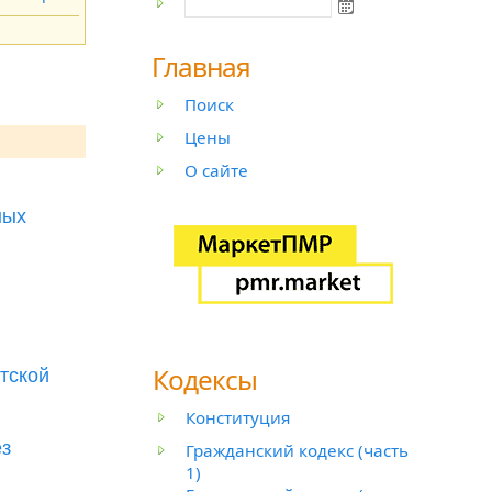
Главная
Поиск
Цены
О сайте
ных
Кодексы
тской
Конституция
ез
Гражданский кодекс (часть
1)