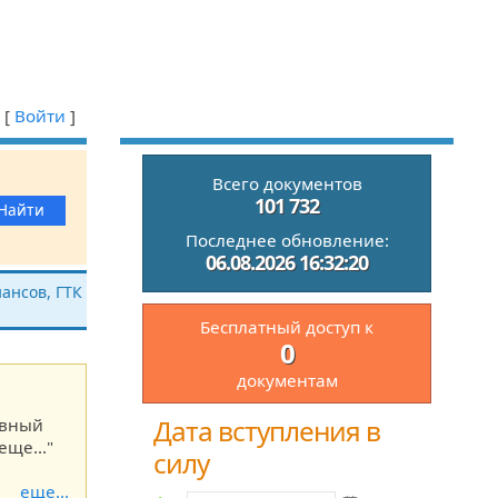
[
Войти
]
Всего документов
101 732
Последнее обновление:
06.08.2026 16:32:20
ансов, ГТК
Бесплатный доступ к
0
документам
Дата вступления в
ивный
еще..."
силу
еще...