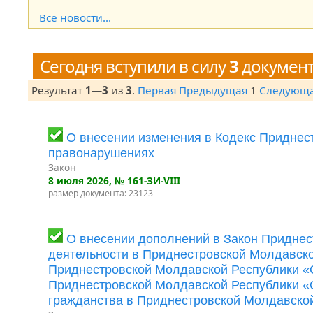
Open the calendar popup.
Все новости...
Сегодня вступили в силу
3
докумен
Результат
1
—
3
из
3
.
Первая
Предыдущая
1
Следующ
О внесении изменения в Кодекс Приднес
правонарушениях
Закон
8 июля 2026
, № 161-ЗИ-VIII
размер документа: 23123
О внесении дополнений в Закон Приднес
деятельности в Приднестровской Молдавско
Приднестровской Молдавской Республики «
Приднестровской Молдавской Республики «О
гражданства в Приднестровской Молдавско