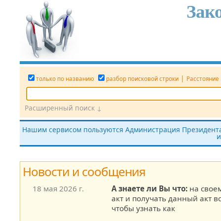
Зак
|
только по названию
разбор поисковой строки
Расстояние
Расширенный поиск ↓
Дата
Вид документа
Номер док.
Нашим сервисом пользуются Администрация Президента,
и
все редакции
показать утратившие силу
без тек
Новости и сообщения
18 мая 2026 г.
А знаете ли Вы что:
на свое
акт и получать данный акт в
чтобы узнать как