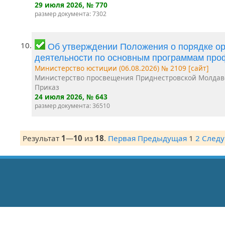
29 июля 2026
, № 770
размер документа: 7302
10.
Об утверждении Положения о порядке ор
деятельности по основным программам про
Министерство юстиции (06.08.2026) № 2109 [сайт]
Министерство просвещения Приднестровской Молдав
Приказ
24 июля 2026
, № 643
размер документа: 36510
Результат
1
—
10
из
18
.
Первая
Предыдущая
1
2
След