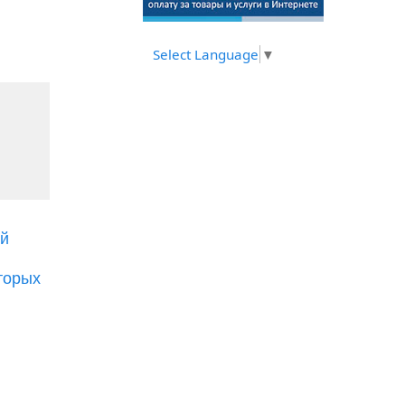
Select Language
▼
ой
торых