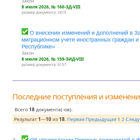
Закон
8 июля 2026
, № 160-ЗД-VIII
размер документа: 2619
О внесении изменений и дополнений в З
миграционном учете иностранных граждан и
Республике»
Закон
8 июля 2026
, № 159-ЗИД-VIII
размер документа: 6157
Последние поступления и изменен
Всего
18
документа(-ов).
Результат
1
—
10
из
18
.
Первая
Предыдущая
1
2
След
1.
Об утверждении Перечня должностей в 