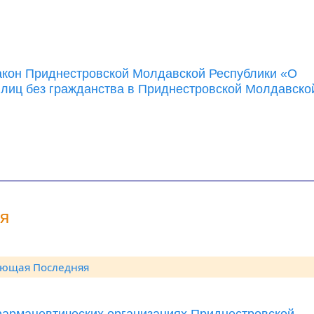
акон Приднестровской Молдавской Республики «О
 лиц без гражданства в Приднестровской Молдавско
ия
ующая
Последняя
фармацевтических организациях Приднестровской