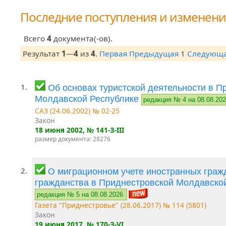
Последние поступления и изменен
Всего
4
документа(-ов).
Результат
1
—
4
из
4
.
Первая
Предыдущая
1
Следующ
1.
Об основах туристской деятельности в П
Молдавской Республике
редакция № 4 на 08.08.20
САЗ (24.06.2002) № 02-25
Закон
18 июня 2002
, № 141-З-III
размер документа: 28276
2.
О миграционном учете иностранных гражд
гражданства в Приднестровской Молдавско
редакция № 5 на 08.08.2026
Газета "Приднестровье" (28.06.2017) № 114 (5801)
Закон
19 июня 2017
, № 170-З-VI