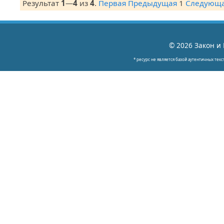
Результат
1
—
4
из
4
.
Первая
Предыдущая
1
Следующ
© 2026 Закон и 
* ресурс не является базой аутентичных текс