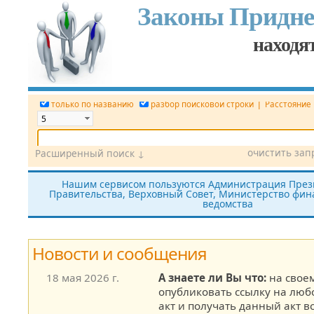
Законы Придне
находят
|
только по названию
разбор поисковой строки
Расстояние
очистить зап
Расширенный поиск ↓
Дата
Вид документа
Номер док.
Нашим сервисом пользуются Администрация През
Правительства, Верховный Совет, Министерство фина
Принявший орган
Источник (САЗ)
ведомства
все редакции
показать утратившие силу
без тек
Новости и сообщения
18 мая 2026 г.
А знаете ли Вы что:
на своем
опубликовать ссылку на лю
акт и получать данный акт в