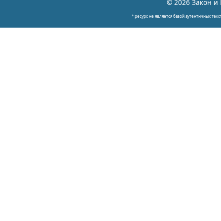
© 2026 Закон и 
* ресурс не является базой аутентичных текс