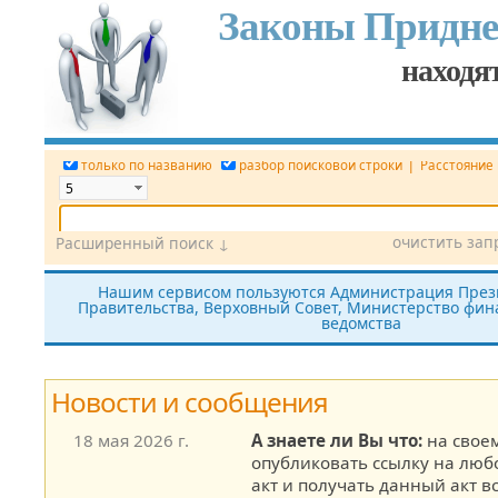
Законы Придне
находят
|
только по названию
разбор поисковой строки
Расстояние
очистить зап
Расширенный поиск ↓
Дата
Вид документа
Номер док.
Нашим сервисом пользуются Администрация През
Правительства, Верховный Совет, Министерство фина
Принявший орган
Источник (САЗ)
ведомства
все редакции
показать утратившие силу
без тек
Новости и сообщения
18 мая 2026 г.
А знаете ли Вы что:
на своем
опубликовать ссылку на лю
акт и получать данный акт в