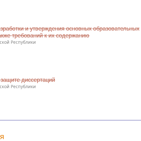
зработки и утверждения основных образовательных
акже требований к их содержанию
ской Республики
 защите диссертаций
ской Республики
ия