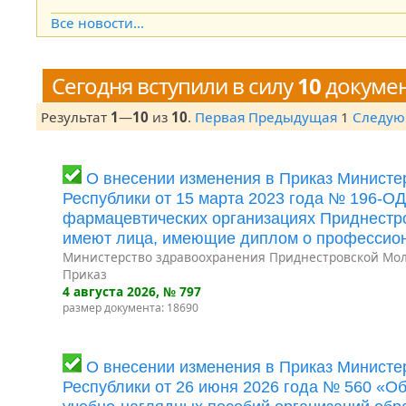
Open the calendar popup.
Все новости...
Сегодня вступили в силу
10
докуме
Результат
1
—
10
из
10
.
Первая
Предыдущая
1
Следу
О внесении изменения в Приказ Минист
Республики от 15 марта 2023 года № 196-О
фармацевтических организациях Приднестро
имеют лица, имеющие диплом о профессион
Министерство здравоохранения Приднестровской Мол
Приказ
4 августа 2026
, № 797
размер документа: 18690
О внесении изменения в Приказ Минист
Республики от 26 июня 2026 года № 560 «О