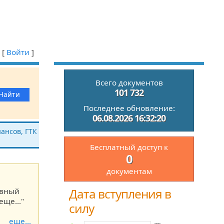
[
Войти
]
Всего документов
101 732
Последнее обновление:
06.08.2026 16:32:20
ансов, ГТК
Бесплатный доступ к
0
документам
Дата вступления в
ивный
еще..."
силу
еще...