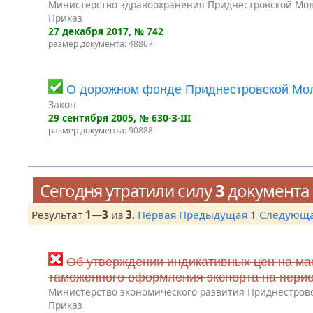
Министерство здравоохранения Приднестровской Мол
Приказ
27 декабря 2017
, № 742
размер документа: 48867
О дорожном фонде Приднестровской Мол
Закон
29 сентября 2005
, № 630-З-III
размер документа: 90888
Сегодня утратили силу
3
документа
Результат
1
—
3
из
3
.
Первая
Предыдущая
1
Следующ
Об утверждении индикативных цен на ма
таможенного оформления экспорта на период 
Министерство экономического развития Приднестров
Приказ