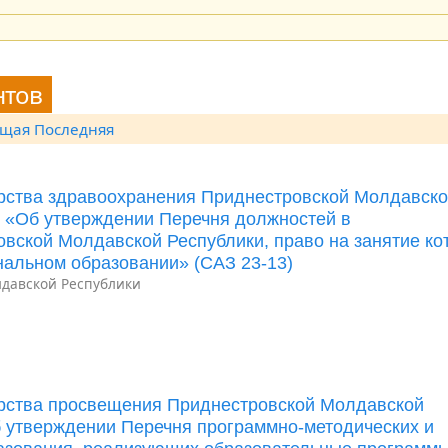
нтов
ющая
Последняя
ерства здравоохранения Приднестровской Молдавск
Д «Об утверждении Перечня должностей в
вской Молдавской Республики, право на занятие ко
альном образовании» (САЗ 23-13)
давской Республики
ерства просвещения Приднестровской Молдавской
б утверждении Перечня программно-методических и