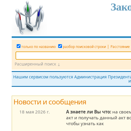
Зак
|
только по названию
разбор поисковой строки
Расстояние
Расширенный поиск ↓
Дата
Вид документа
Номер док.
Нашим сервисом пользуются Администрация Президента,
и
все редакции
показать утратившие силу
без тек
Новости и сообщения
18 мая 2026 г.
А знаете ли Вы что:
на свое
акт и получать данный акт в
чтобы узнать как