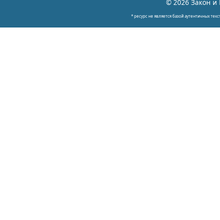
© 2026 Закон и 
* ресурс не является базой аутентичных текс