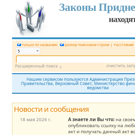
Законы Придне
находят
|
только по названию
разбор поисковой строки
Расстояние
очистить зап
Расширенный поиск ↓
Дата
Вид документа
Номер док.
Нашим сервисом пользуются Администрация През
Правительства, Верховный Совет, Министерство фина
Принявший орган
Источник (САЗ)
ведомства
все редакции
показать утратившие силу
без тек
Новости и сообщения
18 мая 2026 г.
А знаете ли Вы что:
на своем
опубликовать ссылку на лю
акт и получать данный акт в