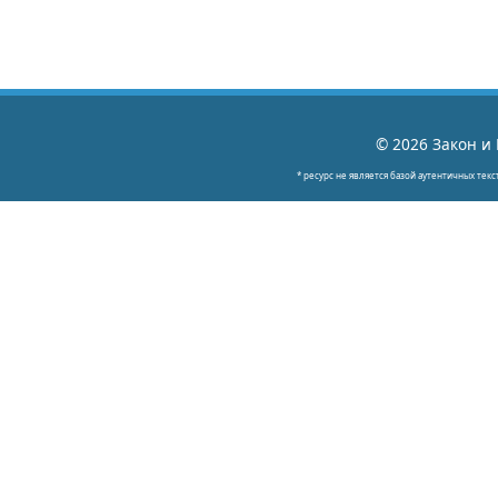
© 2026 Закон и 
* ресурс не является базой аутентичных текс