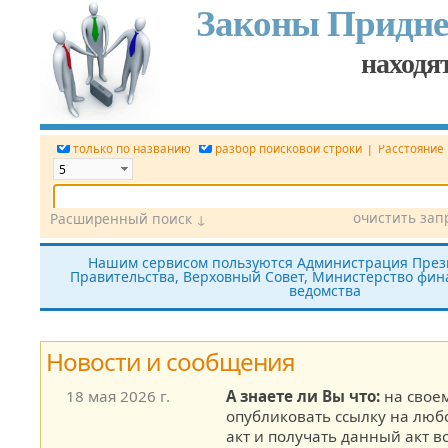
Законы Придне
находят
|
только по названию
разбор поисковой строки
Расстояние
очистить зап
Расширенный поиск ↓
Дата
Вид документа
Номер док.
Нашим сервисом пользуются Администрация През
Правительства, Верховный Совет, Министерство фина
Принявший орган
Источник (САЗ)
ведомства
все редакции
показать утратившие силу
без тек
Новости и сообщения
18 мая 2026 г.
А знаете ли Вы что:
на своем
опубликовать ссылку на лю
акт и получать данный акт в