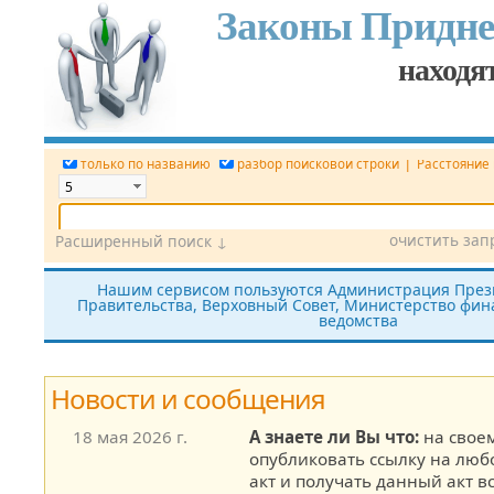
Законы Придне
находят
|
только по названию
разбор поисковой строки
Расстояние
очистить зап
Расширенный поиск ↓
Дата
Вид документа
Номер док.
Нашим сервисом пользуются Администрация През
Правительства, Верховный Совет, Министерство фина
Принявший орган
Источник (САЗ)
ведомства
все редакции
показать утратившие силу
без тек
Новости и сообщения
18 мая 2026 г.
А знаете ли Вы что:
на своем
опубликовать ссылку на лю
акт и получать данный акт в