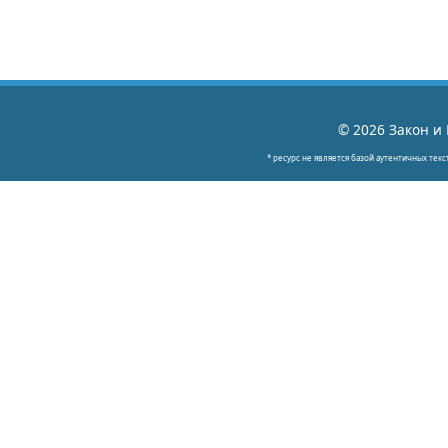
© 2026 Закон и 
* ресурс не является базой аутентичных текс