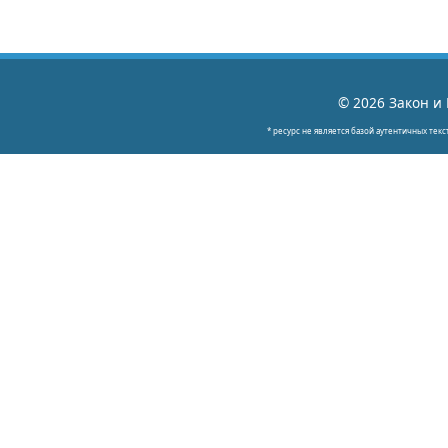
© 2026 Закон и 
* ресурс не является базой аутентичных текс