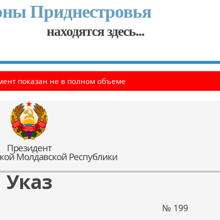
оны Приднестровья
находятся здесь...
ент показан не в полном объеме
Президент
кой Молдавской Республики
Указ
№ 199