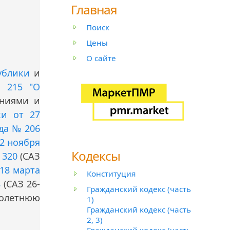
Главная
Поиск
Цены
О сайте
ублики
и
№ 215 "О
ениями и
ки от 27
ода № 206
22 ноября
Кодексы
 320
(САЗ
 18 марта
Конституция
8
(САЗ 26-
Гражданский кодекс (часть
голетнюю
1)
Гражданский кодекс (часть
2, 3)
Гражданский кодекс (часть