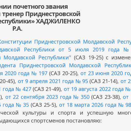
нии почетного звания
 тренер Приднестровской
Республики» ХАДЖИЛЕНКО
Р.А.
 Конституции Приднестровской Молдавской Респ
лдавской Республики от 5 июля 2019 года 
й Молдавской Республики"
(САЗ 19-25) с измен
идента Приднестровской Молдавской Республи
я 2020 года № 197
(САЗ 20-25),
от 23 июня 2020 г
20-45),
от 9 апреля 2021 года № 95
(САЗ 21-14),
от 
1 года № 427
(САЗ 21-49),
от 19 августа 2022 года №
),
от 22 сентября 2023 года № 350
(САЗ 23-38),
от
5 года № 35
(САЗ 25-5),
от 18 марта 2026 года № 9
зической культуры и спорта и успешную мно
выдающихся спортсменов постановляю: