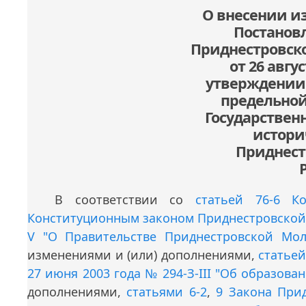
О внесении и
Постанов
Open the calendar popup.
Приднестровск
от 26 авгу
утверждении 
предельной
Государствен
истори
Приднест
В соответствии со
статьей 76-6 К
Конституционным законом Приднестровской М
V "О Правительстве Приднестровской Мол
изменениями и (или) дополнениями,
статьей
27 июня 2003 года № 294-З-III "Об образова
дополнениями,
статьями 6-2
,
9 Закона При