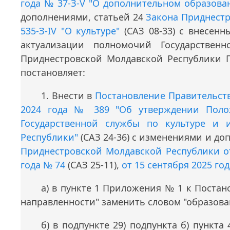
года № 37-З-V "О дополнительном образова
дополнениями, статьей 24
Закона Приднестр
535-З-IV "О культуре"
(САЗ 08-33) с внесенн
актуализации полномочий Государствен
Приднестровской Молдавской Республики 
постановляет:
1. Внести в
Постановление Правительств
2024 года № 389 "Об утверждении Полож
Государственной службы по культуре и 
Республики"
(САЗ 24-36) с изменениями и д
Приднестровской Молдавской Республики от
года № 74
(САЗ 25-11),
от 15 сентября 2025 го
а) в пункте 1 Приложения № 1 к Постан
направленности" заменить словом "образова
б) в подпункте 29) подпункта б) пункт