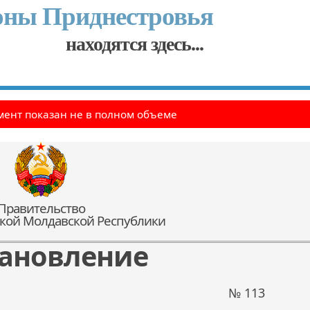
оны Приднестровья
находятся здесь...
ент показан не в полном объеме
Правительство
кой Молдавской Республики
ановление
№ 113