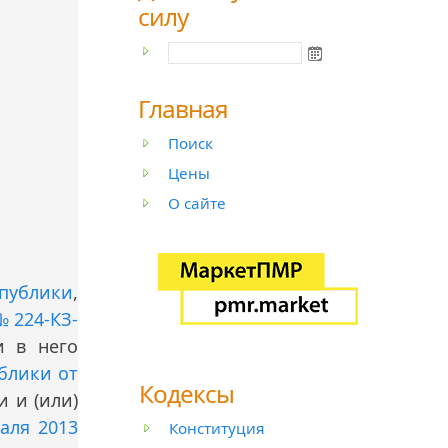
силу
Главная
Поиск
Цены
О сайте
публики
,
 224-КЗ-
и в него
блики от
Кодексы
и и (или)
аля 2013
Конституция