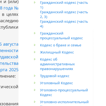
 и (или)
Гражданский кодекс (часть
1)
8 года №
Гражданский кодекс (часть
 в целях
2, 3)
аследию
Гражданский кодекс (часть
4)
спублики
Гражданский
процессуальный кодекс
 августа
Кодекс о браке и семье
ленности
Жилищный Кодекс
лдавской
Кодекс об
тельства
административных
правонарушениях
арта 2025
лнение:
Трудовой кодекс
Уголовный Кодекс
тической
Уголовно-процессуальный
Кодекс
Уголовно-исполнительный
азования