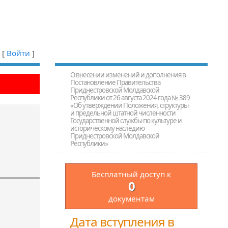
[
Войти
]
О внесении изменений и дополнения в
Постановление Правительства
Приднестровской Молдавской
Республики от 26 августа 2024 года № 389
«Об утверждении Положения, структуры
и предельной штатной численности
Государственной службы по культуре и
историческому наследию
Приднестровской Молдавской
Республики»
Бесплатный доступ к
0
документам
Дата вступления в