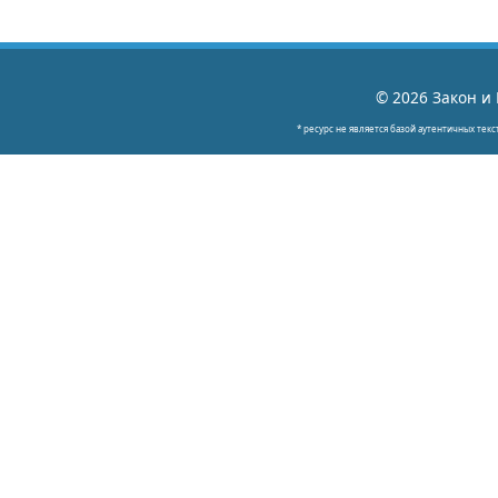
© 2026 Закон и 
* ресурс не является базой аутентичных текс