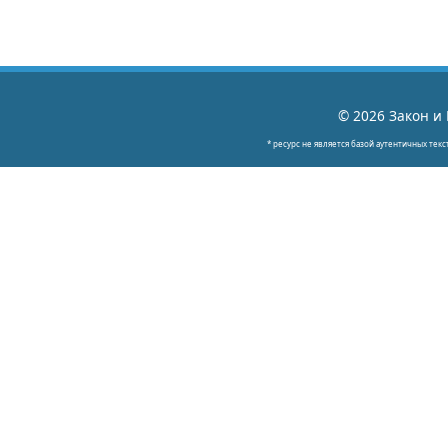
© 2026 Закон и 
* ресурс не является базой аутентичных текс