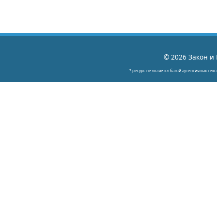
© 2026 Закон и 
* ресурс не является базой аутентичных текс