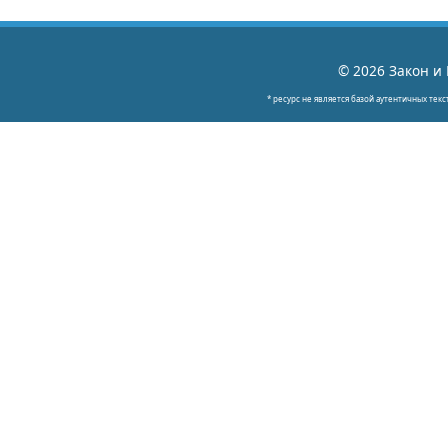
© 2026 Закон и 
* ресурс не является базой аутентичных текс