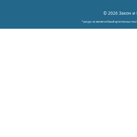
© 2026 Закон и 
* ресурс не является базой аутентичных текс