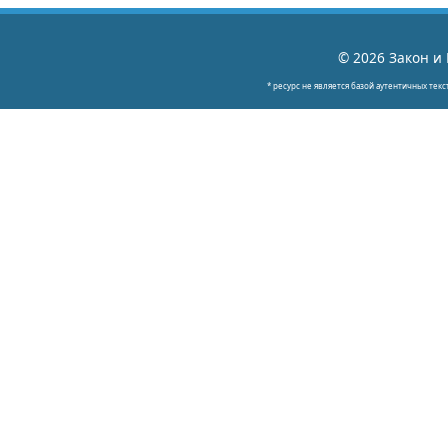
© 2026 Закон и 
* ресурс не является базой аутентичных текс