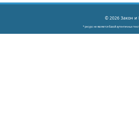
© 2026 Закон и 
* ресурс не является базой аутентичных текс