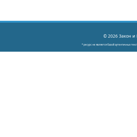
© 2026 Закон и 
* ресурс не является базой аутентичных текс