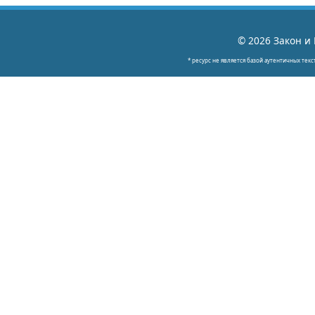
© 2026 Закон и 
* ресурс не является базой аутентичных текс