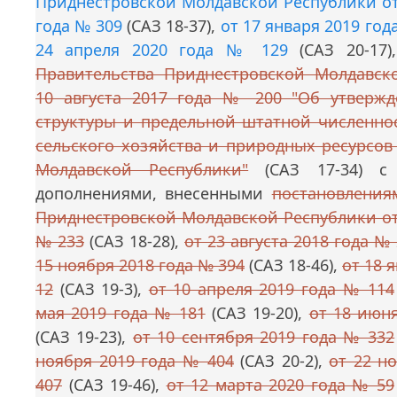
Приднестровской Молдавской Республики от
года № 309
(САЗ 18-37),
от 17 января 2019 год
24 апреля 2020 года № 129
(САЗ 20-17
Правительства Приднестровской Молдавск
10 августа 2017 года № 200 "Об утверж
структуры и предельной штатной численно
сельского хозяйства и природных ресурсов
Молдавской Республики"
(САЗ 17-34) с
дополнениями, внесенными
постановления
Приднестровской Молдавской Республики от
№ 233
(САЗ 18-28),
от 23 августа 2018 года №
15 ноября 2018 года № 394
(САЗ 18-46),
от 18 
12
(САЗ 19-3),
от 10 апреля 2019 года № 114
мая 2019 года № 181
(САЗ 19-20),
от 18 июн
(САЗ 19-23),
от 10 сентября 2019 года № 332
ноября 2019 года № 404
(САЗ 20-2),
от 22 н
407
(САЗ 19-46),
от 12 марта 2020 года № 59