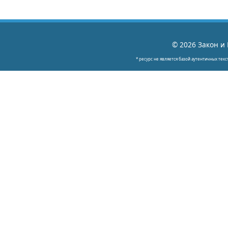
© 2026 Закон и 
* ресурс не является базой аутентичных текс