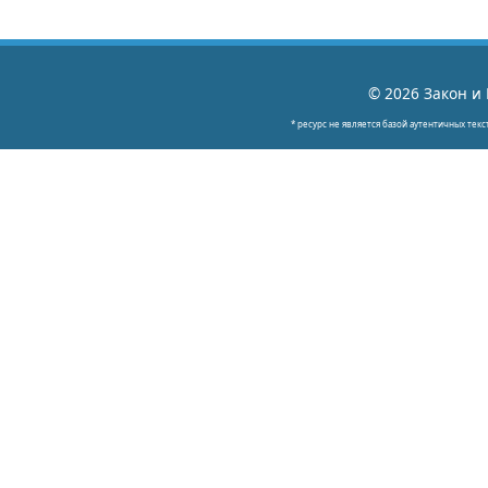
© 2026 Закон и 
* ресурс не является базой аутентичных текс