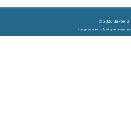
© 2026 Закон и 
* ресурс не является базой аутентичных текс