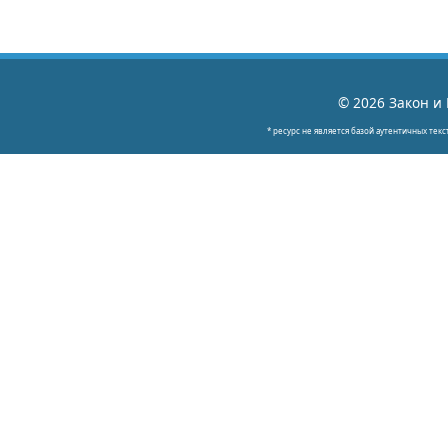
© 2026 Закон и 
* ресурс не является базой аутентичных текс