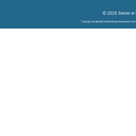
© 2026 Закон и 
* ресурс не является базой аутентичных текс