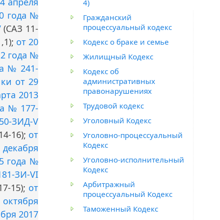
14 апреля
4)
0 года №
Гражданский
процессуальный кодекс
V
(САЗ 11-
,1);
от 20
Кодекс о браке и семье
12 года №
Жилищный Кодекс
да № 241-
Кодекс об
ки от 29
административных
правонарушениях
арта 2013
Трудовой кодекс
да № 177-
Уголовный Кодекс
250-ЗИД-V
14-16);
от
Уголовно-процессуальный
Кодекс
4 декабря
Уголовно-исполнительный
5 года №
Кодекс
181-ЗИ-VI
Арбитражный
17-15);
от
процессуальный Кодекс
7 октября
Таможенный Кодекс
абря 2017