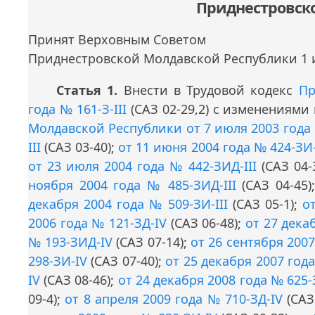
Приднестровск
Принят Верховным Советом
Приднестровской Молдавской Республики 1 
Статья 1.
Внести в Трудовой кодекс
Пр
года № 161-З-III
(САЗ 02-29,2) с изменениям
Молдавской Республики от 7 июля 2003 года 
III
(САЗ 03-40);
от 11 июня 2004 года № 424-ЗИ-
от 23 июля 2004 года № 442-ЗИД-III
(САЗ 04-
ноября 2004 года № 485-ЗИД-III
(САЗ 04-45)
декабря 2004 года № 509-ЗИ-III
(САЗ 05-1);
о
2006 года № 121-ЗД-IV
(САЗ 06-48);
от 27 дека
№ 193-ЗИД-IV
(САЗ 07-14);
от 26 сентября 200
298-ЗИ-IV
(САЗ 07-40);
от 25 декабря 2007 год
IV
(САЗ 08-46);
от 24 декабря 2008 года № 625-
09-4);
от 8 апреля 2009 года № 710-ЗД-IV
(САЗ