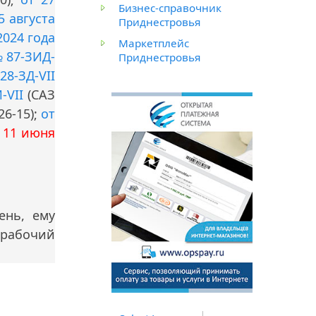
Бизнес-справочник
5 августа
Приднестровья
2024 года
Маркетплейс
№ 87-ЗИД-
Приднестровья
28-ЗД-VII
-VII
(САЗ
26-15);
от
 11 июня
ень, ему
ерабочий