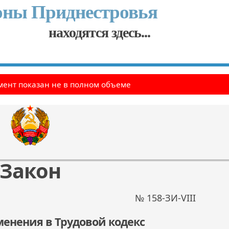
оны Приднестровья
находятся здесь...
ент показан не в полном объеме
Закон
№ 158-ЗИ-VIII
менения в Трудовой кодекс