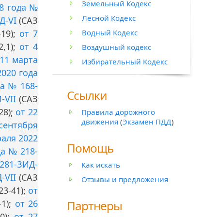
Земельный Кодекс
18 года №
Лесной Кодекс
Д-VI
(САЗ
Водный Кодекс
-19);
от 7
2,1);
от 4
Воздушный кодекс
 11 марта
Избирательный Кодекс
2020 года
да № 168-
Ссылки
-VII
(САЗ
28);
от 22
Правила дорожного
движения
(
Экзамен ПДД
)
 сентября
раля 2022
Помощь
да № 218-
 281-ЗИД-
Как искать
-VII
(САЗ
Отзывы и предложения
23-41);
от
Партнеры
-1);
от 26
0);
от 27