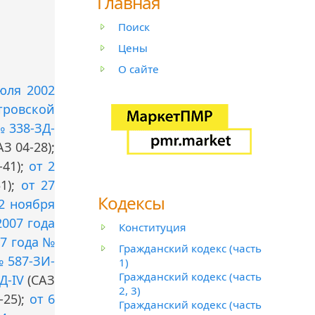
Главная
Поиск
Цены
О сайте
юля 2002
тровской
№ 338-ЗД-
З 04-28);
-41);
от 2
1);
от 27
Кодексы
2 ноября
2007 года
Конституция
07 года №
Гражданский кодекс (часть
№ 587-ЗИ-
1)
Гражданский кодекс (часть
Д-IV
(САЗ
2, 3)
-25);
от 6
Гражданский кодекс (часть