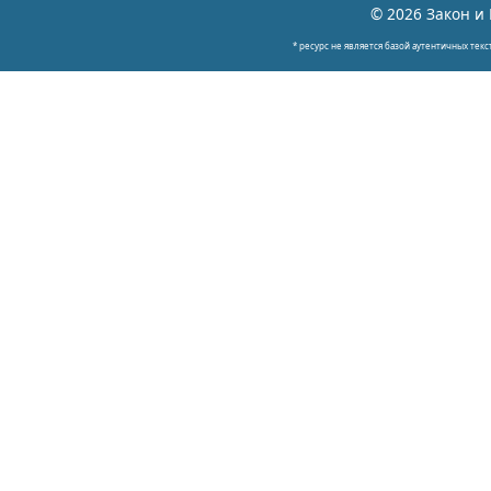
© 2026 Закон и 
* ресурс не является базой аутентичных текс