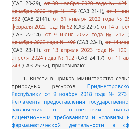
(САЗ 20-29),
от 30 ноября 2020 года № 421
декабря 2020 года № 478
(САЗ 21-1),
от 14 ок
332
(САЗ 2141),
от 31 января 2022 года № 2
февраля 2022 года № 62
(САЗ 22-7),
от 14 апре
(САЗ 22-14),
от 9 июня 2022 года № 212
(
декабря 2022 года № 496
(САЗ 23-1),
от 14 ма
(САЗ 23-11),
от 13 апреля 2023 года № 129
апреля 2024 года № 192
(САЗ 24-17),
от 11 а
243
(САЗ 25-32), приказываю:
1. Внести в Приказ Министерства сель
природных ресурсов
Приднестровс
Республики от 9 ноября 2018 года № 273
Регламента предоставления государственно
заключения о соответствии соиска
лицензионным требованиям и условиям н
фармацевтической деятельности в с