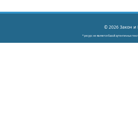
© 2026 Закон и 
* ресурс не является базой аутентичных текс