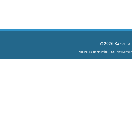
© 2026 Закон и 
* ресурс не является базой аутентичных текс