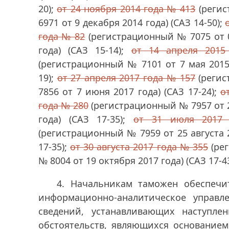
20);
от 24 ноября 2014 года № 413
(реги
6971 от 9 декабря 2014 года) (САЗ 14-50);
года № 82
(регистрационный № 7075 от 
года) (САЗ 15-14);
от 14 апреля 201
(регистрационный № 7101 от 7 мая 2015 
19);
от 27 апреля 2017 года № 157
(регис
7856 от 7 июня 2017 года) (САЗ 17-24);
о
года № 280
(регистрационный № 7957 от 2
года) (САЗ 17-35);
от 31 июля 2017
(регистрационный № 7959 от 25 августа 2
17-35);
от 30 августа 2017 года № 355
(ре
№ 8004 от 19 октября 2017 года) (САЗ 17-43,
4. Начальникам таможен обеспечи
информационно-аналитическое управ
сведений, устанавливающих наступле
обстоятельств, являющихся основанием