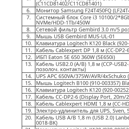
(C11CD81402/C11CD81401)
6.
Монитор Samsung F24T450FQ (LF24
7.
Системный блок Core i3 10100/2*8G
NVMe/HDD-1Tb/450W
8.
Сетевой фильтр Gembird 3.0 m/5 роз
9.
Мышь USB Gembird MUS-UL-01
10.
Клавиатура Logitech K120 Black (920
11.
Кабель Cablexpert DP 1,8 м (CC-DP2-6
12.
ИБП Eaton 5E 650 360W (5E650i)
13.
Кабель USB2.0 (A/B) 1,8 м (CCP-USB2
позолоч. контакты)
14.
UPS APC 650VA/375W/AVR/4xSchuko (
15.
Мышь Logitech B100 (910-003357) Bl
16.
Клавиатура Logitech K120 (920-00252
17.
Кабель СС-DP2-6 (Display Port, 20m/2
18.
Кабель Cablexpert HDMI 1,8 м (CC-HD
19.
Электро-удлинитель для UPS, Sven, 
20.
Кабель USB A/B 1,8 m (USB 2.0) Lanb
0018-BK)