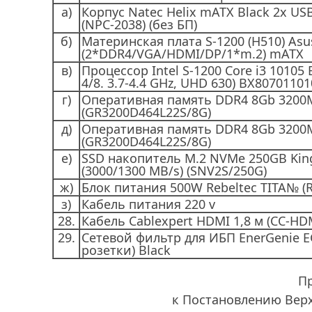
а)
Корпус Natec Helix mATX Black 2x USB 
(NPC-2038) (без БП)
б)
Материнская плата S-1200 (H510) As
(2*DDR4/VGA/HDMI/DP/1*m.2) mATX
в)
Процессор Intel S-1200 Core i3 10105
4/8. 3.7-4.4 GHz, UHD 630) BX8070110
г)
Оперативная память DDR4 8Gb 320
(GR3200D464L22S/8G)
д)
Оперативная память DDR4 8Gb 320
(GR3200D464L22S/8G)
е)
SSD накопитель М.2 NVMe 250GB Kin
(3000/1300 MB/s) (SNV2S/250G)
ж)
Блок питания 500W Rebeltec TITA№ (
з)
Кабель питания 220 v
28.
Кабель Cablexpert HDMI 1,8 м (CC-HD
29.
Сетевой фильтр для ИБП EnerGenie EG
розетки) Black
П
к Постановлению Вер