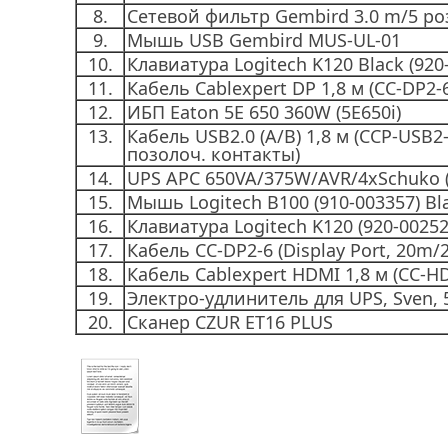
8.
Сетевой фильтр Gembird 3.0 m/5 роз
9.
Мышь USB Gembird MUS-UL-01
10.
Клавиатура Logitech K120 Black (920
11.
Кабель Cablexpert DP 1,8 м (CC-DP2-
12.
ИБП Eaton 5E 650 360W (5E650i)
13.
Кабель USB2.0 (A/B) 1,8 м (CCP-USB2
позолоч. контакты)
14.
UPS APC 650VA/375W/AVR/4xSchuko (
15.
Мышь Logitech B100 (910-003357) Bl
16.
Клавиатура Logitech K120 (920-00252
17.
Кабель СС-DP2-6 (Display Port, 20m/2
18.
Кабель Cablexpert HDMI 1,8 м (CC-H
19.
Электро-удлинитель для UPS, Sven, 
20.
Сканер CZUR ET16 PLUS