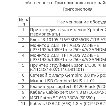
собственность Григориопольского рай
Григориополя
№ п/
Наименование оборуд
п
1.
Принтер для печати чеков Xprinter 
(термопечать)
2.
Блок I3-10105 /16*SSD256GB /1TB /
3.
Монитор 23.8" TFT ASUS VZ24EHE
(IPS/1920x1080/1ms/250к
д
/VGA/HDMI
4.
Монитор 23.8" TFT ASUS VZ24EHE
(IPS/1920x1080/1ms/250к
д
/VGA/HDMI
5.
Принтер струйный Epson L1300 "Фа
(C11CD81402/C11CD81401)
6.
Сетевой фильтр Gembird 3.0 m/5 роз
7.
Мышь USB Gembird MUS-UL-01
8.
Клавиатура Logitech K120 Black (920
9.
Кабель Cablexpert DP 1,8 м (CC-DP2-
10.
ИБП Eaton 5E 650 360W (5E650i)
11.
Кабель USB2.0 (A/B) 1,8 м (CCP-USB2