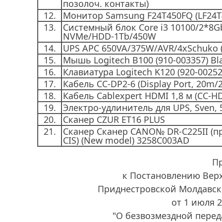
позолоч. контакты)
12.
Монитор Samsung F24T450FQ (LF24
13.
Системный блок Core i3 10100/2*8G
NVMe/HDD-1Tb/450W
14.
UPS APC 650VA/375W/AVR/4xSchuko (
15.
Мышь Logitech B100 (910-003357) Bl
16.
Клавиатура Logitech K120 (920-00252
17.
Кабель СС-DP2-6 (Display Port, 20m/2
18.
Кабель Cablexpert HDMI 1,8 м (CC-H
19.
Электро-удлинитель для UPS, Sven, 
20.
Сканер CZUR ЕТ16 PLUS
21.
Сканер Сканер CANO№ DR-C225II (п
CIS) (New model) 3258C003AD
П
к Постановлению Вер
Приднестровской Молдавск
от 1 июля 
"О безвозмездной пере