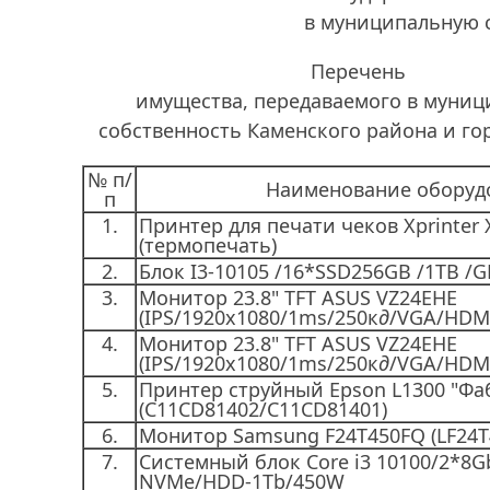
в муниципальную 
Перечень
имущества, передаваемого в муни
собственность Каменского района и го
№ п/
Наименование оборуд
п
1.
Принтер для печати чеков Xprinter 
(термопечать)
2.
Блок I3-10105 /16*SSD256GB /1TB /
3.
Монитор 23.8" TFT ASUS VZ24EHE
(IPS/1920x1080/1ms/250к
д
/VGA/HDMI
4.
Монитор 23.8" TFT ASUS VZ24EHE
(IPS/1920x1080/1ms/250к
д
/VGA/HDMI
5.
Принтер струйный Epson L1300 "Фа
(C11CD81402/C11CD81401)
6.
Монитор Samsung F24T450FQ (LF24
7.
Системный блок Core i3 10100/2*8G
NVMe/HDD-1Tb/450W