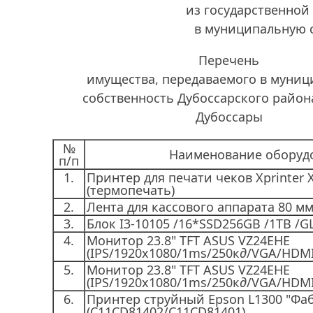
из государственной
в муниципальную 
Перечень
имущества, передаваемого в муни
собственность Дубоссарского район
Дубоссары
№
Наименование оборуд
п/п
1.
Принтер для печати чеков Xprinter 
(термопечать)
2.
Лента для кассового аппарата 80 м
3.
Блок I3-10105 /16*SSD256GB /1TB /
4.
Монитор 23.8" TFT ASUS VZ24EHE
(IPS/1920x1080/1ms/250к
д
/VGA/HDMI
5.
Монитор 23.8" TFT ASUS VZ24EHE
(IPS/1920x1080/1ms/250к
д
/VGA/HDMI
6.
Принтер струйный Epson L1300 "Фа
(C11CD81402/C11CD81401)