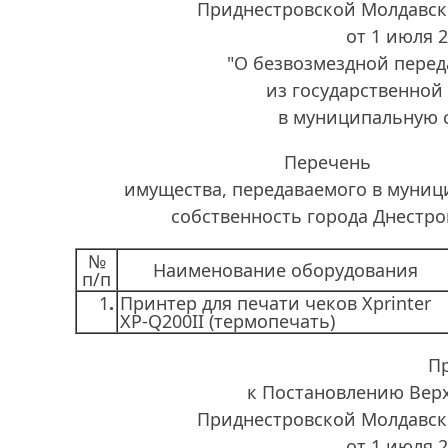
Приднестровской Молдавск
от 1 июля 
"О безвозмездной пере
из государственной
в муниципальную 
Перечень
имущества, передаваемого в муни
собственность города Днестро
№
Наименование оборудования
п/п
1
.
Принтер для печати чеков Xprinter
XP-Q200II (термопечать)
П
к Постановлению Вер
Приднестровской Молдавск
от 1 июля 