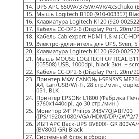
14.
UPS APC 650VA/375W/AVR/4xSchuko (B
15.
Мышь Logitech B100 (910-003357) Bla
16.
Клавиатура Logitech K120 (920-002522
17.
Кабель СС-DP2-6 (Display Port, 20m/20
18.
Кабель Cablexpert HDMI 1,8 м (CC-HD
19.
Электро-удлинитель для UPS, Sven, 5
20.
Клавиатура Logitech К120 (920-002522
21.
Мышь MOUSE LOGITECH OPTICAL B110 
005508) USB, 1000dpi, black Зкн. + scro
22.
Кабель CC-DP2-6 (Display Port, 20m/20
23.
Принтер МФУ CANO№ i-SENSYS MF264d
A4, Lan/USB/Wi-Fi, 28 cтр./мин., dupl
051, BLK
24.
Принтер EPSO№ L1800 (Фабрика Печат
5760х1440dpi, до 30 стр./мин.)
25.
Монитор 24" Philips 243V7QJABF/00
(IPS/1920x1080/VGA/HDMI/DP/2W*2/75
26.
ИБП APC Back-UPS BV800I- GR 800VA
(BV800I-GR) Black
27.
Системный блок в сборе: