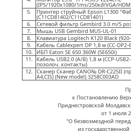
(IPS/1920x1080/1ms/250к
д
/VGA/HDMI
5.
Принтер струйный Epson L1300 "Фа
(C11CD81402/C11CD81401)
6.
Сетевой фильтр Gembird 3.0 m/5 роз
7.
Мышь USB Gembird MUS-UL-01
8.
Клавиатура Logitech K120 Black (920
9.
Кабель Cablexpert DP 1,8 м (CC-DP2-6
10.
ИБП Eaton 5E 650 360W (5E650i)
11.
Кабель USB2.0 (A/B) 1,8 м (CCP-USB2
позолоч. контакты)
12.
Сканер Сканер CANO№ DR-C225II (п
A4,CIS) (New model) 3258C003AD
П
к Постановлению Вер
Приднестровской Молдавск
от 1 июля 
"О безвозмездной пере
из государственной