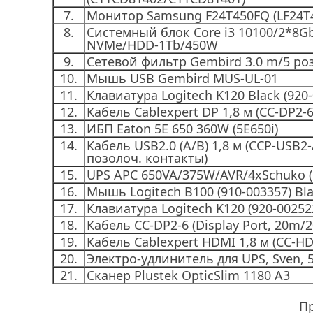
7.
Монитор Samsung F24T450FQ (LF24T
8.
Системный блок Core i3 10100/2*8G
NVMe/HDD-1Tb/450W
9.
Сетевой фильтр Gembird 3.0 m/5 роз
10.
Мышь USB Gembird MUS-UL-01
11.
Клавиатура Logitech K120 Black (920
12.
Кабель Cablexpert DP 1,8 м (CC-DP2-6
13.
ИБП Eaton 5E 650 360W (5E650i)
14.
Кабель USB2.0 (A/B) 1,8 м (CCP-USB2
позолоч. контакты)
15.
UPS APC 650VA/375W/AVR/4xSchuko (
16.
Мышь Logitech B100 (910-003357) Bl
17.
Клавиатура Logitech K120 (920-00252
18.
Кабель СС-DP2-6 (Display Port, 20m/2
19.
Кабель Cablexpert HDMI 1,8 м (CC-HD
20.
Электро-удлинитель для UPS, Sven, 
21.
Сканер Plustek OpticSlim 1180 A3
П