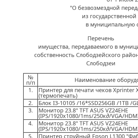
"О безвозмездной пере
из государственной
в муниципальную 
Перечень
имущества, передаваемого в муни
собственность Слободзейского район
Слободзеи
№
Наименование оборуд
п/п
1.
Принтер для печати чеков Xprinter 
(термопечать)
2.
Блок I3-10105 /16*SSD256GB /1TB /
3.
Монитор 23.8" TFT ASUS VZ24EHE
(IPS/1920x1080/1ms/250к
д
/VGA/HDMI
4.
Монитор 23.8" TFT ASUS VZ24EHE
(IPS/1920x1080/1ms/250к
д
/VGA/HDMI
5.
Принтер струйный Epson L1300 "Фа