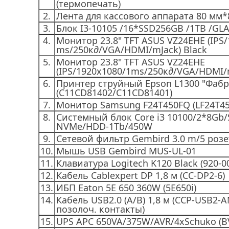
(термопечать)
2.
Лента для кассового аппарата 80 мм*
3.
Блок I3-10105 /16*SSD256GB /1TB /GL
4.
Монитор 23.8" TFT ASUS VZ24EHE (IPS
ms/250к
д
/VGA/HDMI/mJack) Black
5.
Монитор 23.8" TFT ASUS VZ24EHE
(IPS/1920x1080/1ms/250к
д
/VGA/HDMI/m
6.
Принтер струйный Epson L1300 "Фабр
(C11CD81402/C11CD81401)
7.
Монитор Samsung F24T450FQ (LF24T4
8.
Системный блок Core i3 10100/2*8Gb
NVMe/HDD-1Tb/450W
9.
Сетевой фильтр Gembird 3.0 m/5 розе
10.
Мышь USB Gembird MUS-UL-01
11.
Клавиатура Logitech K120 Black (920-0
12.
Кабель Cablexpert DP 1,8 м (CC-DP2-6)
13.
ИБП Eaton 5E 650 360W (5E650i)
14.
Кабель USB2.0 (A/B) 1,8 м (CCP-USB2-A
позолоч. контакты)
15.
UPS APC 650VA/375W/AVR/4xSchuko (B