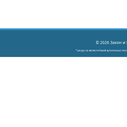
© 2026 Закон и 
* ресурс не является базой аутентичных текс