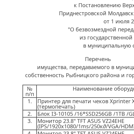
к Постановлению Вер
Приднестровской Молдавск
от 1 июля 
"О безвозмездной пере
из государственной
в муниципальную 
Перечень
имущества, передаваемого в муни
собственность Рыбницкого района и г
№
Наименование оборуд
п/п
1.
Принтер для печати чеков Xprinter 
(термопечать)
2.
Блок I3-10105 /16*SSD256GB /1TB /
3.
Монитор 23.8" TFT ASUS VZ24EHE
(IPS/1920x1080/1ms/250к
д
/VGA/HDMI
4.
Монитор 23.8" TFT ASUS VZ24EHE