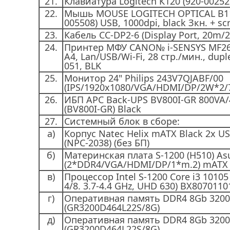
21.
Клавиатура Logitech К120 (920-00252
22.
Мышь MOUSE LOGITECH OPTICAL B110 
005508) USB, 1000dpi, black Зкн. + scr
23.
Кабель CC-DP2-6 (Display Port, 20m/2
24.
Принтер МФУ CANO№ i-SENSYS MF264
A4, Lan/USB/Wi-Fi, 28 cтр./мин., dup
051, BLK
25.
Монитор 24" Philips 243V7QJABF/00
(IPS/1920x1080/VGA/HDMI/DP/2W*2/7
26.
ИБП APC Back-UPS BV800I-GR 800VA
(BV800I-GR) Black
27.
Системный блок в сборе:
а)
Корпус Natec Helix mATX Black 2x USB
(NPC-2038) (без БП)
б)
Материнская плата S-1200 (H510) A
(2*DDR4/VGA/HDMI/DP/1*m.2) mATX
в)
Процессор Intel S-1200 Core i3 1010
4/8. 3.7-4.4 GHz, UHD 630) BX8070110
г)
Оперативная память DDR4 8Gb 320
(GR3200D464L22S/8G)
д)
Оперативная память DDR4 8Gb 320
(GR3200D464L22S/8G)