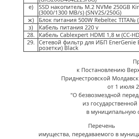
е)
SSD накопитель М.2 NVMe 250GB Ki
(3000/1300 MB/s) (SNV2S/250G)
ж)
Блок питания 500W Rebeltec TITA№ 
з)
Кабель питания 220 v
28.
Кабель Cablexpert HDMI 1,8 м (CC-HD
29.
Сетевой фильтр для ИБП EnerGenie E
розетки) Black
П
к Постановлению Вер
Приднестровской Молдавск
от 1 июля 
"О безвозмездной пере
из государственной
в муниципальную 
Перечень
имущества, передаваемого в муни