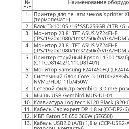
№
Наименование оборудо
п/п
1.
Принтер для печати чеков Xprinter X
(термопечать)
2.
Блок I3-10105 /16*SSD256GB /1TB /G
3.
Монитор 23.8" TFT ASUS VZ24EHE
(IPS/1920x1080/1ms/250к
д
/VGA/HDMI/
4.
Монитор 23.8" TFT ASUS VZ24EHE
(IPS/1920x1080/1ms/250к
д
/VGA/HDMI/
5.
Принтер струйный Epson L1300 "Фаб
(C11CD81402/C11CD81401)
6.
Монитор Samsung F24T450FQ (LF24T
7.
Системный блок Core i3 10100/2*8Gb
NVMe/HDD-1Tb/450W
8.
Сетевой фильтр Gembird 3.0 m/5 розе
9.
Мышь USB Gembird MUS-UL-01
10.
Клавиатура Logitech K120 Black (920-
11.
Кабель Cablexpert DP 1,8 м (CC-DP2-6)
12.
ИБП Eaton 5E 650 360W (5E650i)
13.
Кабель USB2.0 (A/B) 1,8 м (CCP-USB2-
позолоч. контакты)