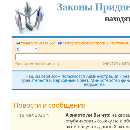
Законы Придне
находят
|
только по названию
разбор поисковой строки
Расстояние
очистить зап
Расширенный поиск ↓
Дата
Вид документа
Номер док.
Нашим сервисом пользуются Администрация През
Правительства, Верховный Совет, Министерство фина
Принявший орган
Источник (САЗ)
ведомства
все редакции
показать утратившие силу
без тек
Новости и сообщения
18 мая 2026 г.
А знаете ли Вы что:
на своем
опубликовать ссылку на лю
акт и получать данный акт в