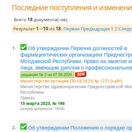
Последние поступления и изменен
Всего
18
документа(-ов).
Результат
1
—
10
из
18
.
Первая
Предыдущая
1
2
След
1.
Об утверждении Перечня должностей в
фармацевтических организациях Приднестр
Молдавской Республики, право на занятие 
лица, имеющие диплом о профессионально
редакция № 2 на 07.08.2026
Министерство юстиции (30.03.2023) № 1273 [сайт]
Министерство здравоохранения Приднестровской Мо
Республики
Приказ
15 марта 2023
, № 196
размер документа: 18566
2.
Об утверждении Положения о порядке п